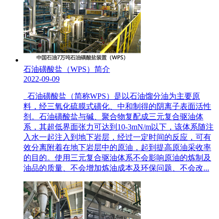
石油磺酸盐（WPS）简介
2022-09-09
石油磺酸盐（简称WPS）是以石油馏分油为主要原
料，经三氧化硫膜式磺化、中和制得的阴离子表面活性
剂。石油磺酸盐与碱、聚合物复配成三元复合驱油体
系，其超低界面张力可达到10-3mN/m以下，该体系随注
入水一起注入到地下岩层，经过一定时间的反应，可有
效分离附着在地下岩层中的原油，起到提高原油采收率
的目的。使用三元复合驱油体系不会影响原油的炼制及
油品的质量、不会增加炼油成本及环保问题、不会改...