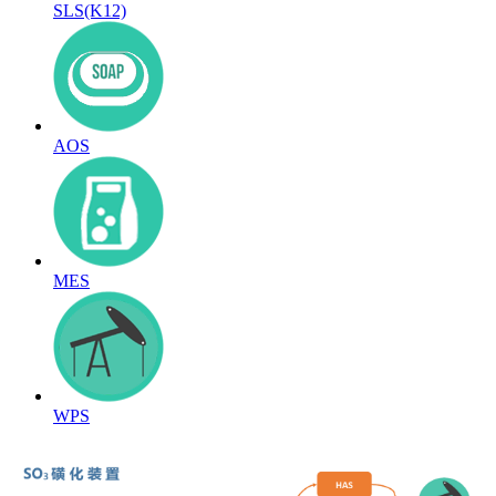
SLS(K12)
AOS
MES
WPS