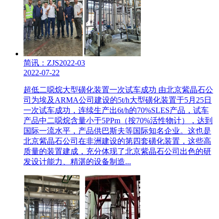
简讯：ZJS2022-03
2022-07-22
超低二噁烷大型磺化装置一次试车成功 由北京紫晶石公
司为埃及ARMA公司建设的5t/h大型磺化装置于5月25日
一次试车成功，连续生产出6t/h的70%SLES产品，试车
产品中二噁烷含量小于5PPm（按70%活性物计），达到
国际一流水平，产品供巴斯夫等国际知名企业。这也是
北京紫晶石公司在非洲建设的第四套磺化装置，这些高
质量的装置建成，充分体现了北京紫晶石公司出色的研
发设计能力、精湛的设备制造...