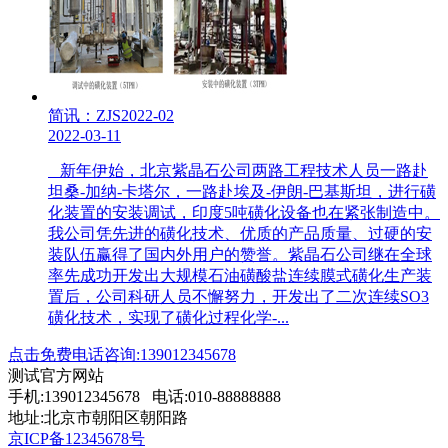
简讯：ZJS2022-02
2022-03-11
新年伊始，北京紫晶石公司两路工程技术人员一路赴
坦桑-加纳-卡塔尔，一路赴埃及-伊朗-巴基斯坦，进行磺
化装置的安装调试，印度5吨磺化设备也在紧张制造中。
我公司凭先进的磺化技术、优质的产品质量、过硬的安
装队伍赢得了国内外用户的赞誉。紫晶石公司继在全球
率先成功开发出大规模石油磺酸盐连续膜式磺化生产装
置后，公司科研人员不懈努力，开发出了二次连续SO3
磺化技术，实现了磺化过程化学-...
点击免费电话咨询:139012345678
测试官方网站
手机:139012345678 电话:010-88888888
地址:北京市朝阳区朝阳路
京ICP备12345678号