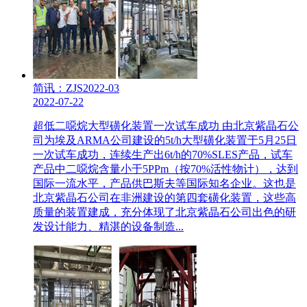
简讯：ZJS2022-03
2022-07-22
超低二噁烷大型磺化装置一次试车成功 由北京紫晶石公
司为埃及ARMA公司建设的5t/h大型磺化装置于5月25日
一次试车成功，连续生产出6t/h的70%SLES产品，试车
产品中二噁烷含量小于5PPm（按70%活性物计），达到
国际一流水平，产品供巴斯夫等国际知名企业。这也是
北京紫晶石公司在非洲建设的第四套磺化装置，这些高
质量的装置建成，充分体现了北京紫晶石公司出色的研
发设计能力、精湛的设备制造...