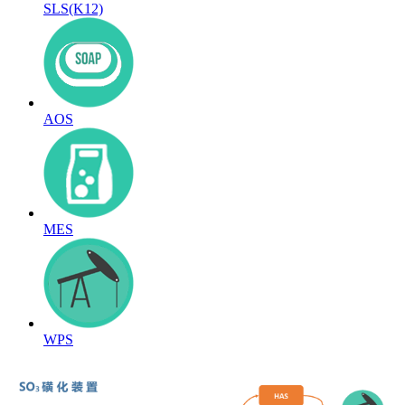
SLS(K12)
AOS
MES
WPS