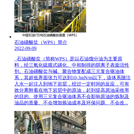
石油磺酸盐（WPS）简介
2022-09-09
石油磺酸盐（简称WPS）是以石油馏分油为主要原
料，经三氧化硫膜式磺化、中和制得的阴离子表面活性
剂。石油磺酸盐与碱、聚合物复配成三元复合驱油体
系，其超低界面张力可达到10-3mN/m以下，该体系随注
入水一起注入到地下岩层，经过一定时间的反应，可有
效分离附着在地下岩层中的原油，起到提高原油采收率
的目的。使用三元复合驱油体系不会影响原油的炼制及
油品的质量、不会增加炼油成本及环保问题、不会改...